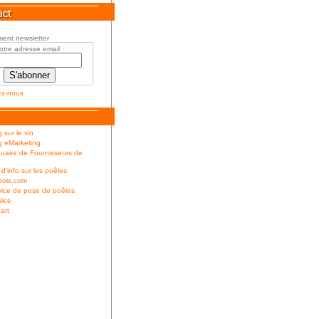
ent newsletter
otre adresse email :
ez-nous
 sur le vin
g eMarketing
uaire de Fournisseurs de
 d'info sur les poêles
bois.com
ice de pose de poêles
Nice
art