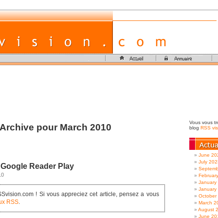
Vous vous tr
Archive pour March 2010
blog
RSS vis
June 20
July 202
Google Reader Play
Septemb
10
Februar
January
January
vision.com ! Si vous appreciez cet article, pensez a vous
October
lux RSS
.
March 2
August 
June 20