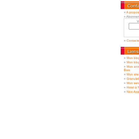
A propos
Abonnem
V
Contact
Mon blog
Mon blo
Mon ann
Bois
Mon site
Granule
Mon serv
Hotel à 
Nice App