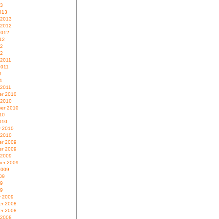
13
013
 2013
 2012
2012
12
12
12
 2011
2011
1
11
 2011
r 2010
 2010
er 2010
10
010
y 2010
 2010
r 2009
r 2009
 2009
er 2009
2009
09
09
09
y 2009
r 2008
r 2008
 2008