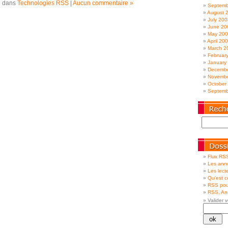
é dans
Technologies RSS
|
Aucun commentaire »
Septemb
August 
July 200
June 20
May 20
April 20
March 2
Februar
January
Decembe
Novembe
October
Septemb
Flux RSS
Les annu
Les lecte
Qu’est 
RSS pou
RSS, Ann
Valider v