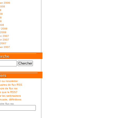
er 2008
2008
8
08
08
08
008
y 2008
 2008
r 2007
r 2007
 2007
er 2007
 ou newsletter
aires de flux RSS
urs de flux rss
ce que le RSS?
r les webmasters
uaire, définitions
otre flux rss