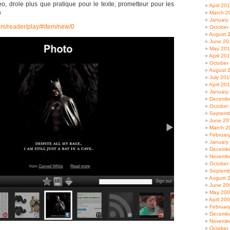
eo, drole plus que pratique pour le texte, prometteur pour les
April 20
a
March 2
January
om/reader/play/#item/new/0
October
August 
June 20
May 20
April 20
October
August 
July 201
April 20
January
Decembe
October
Septemb
June 20
March 2
Februar
January
Decembe
Novembe
October
Septemb
August 
June 20
May 20
April 20
Februar
Decembe
Novembe
October