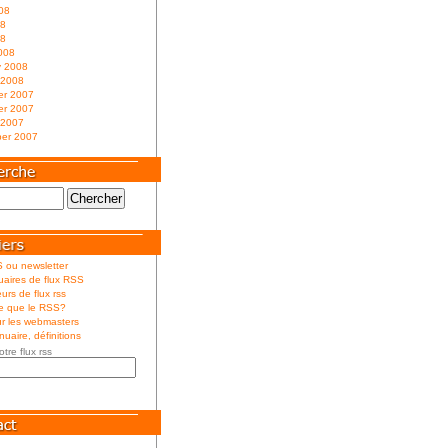
08
08
08
008
y 2008
 2008
r 2007
r 2007
 2007
er 2007
 ou newsletter
aires de flux RSS
urs de flux rss
ce que le RSS?
r les webmasters
uaire, définitions
otre flux rss