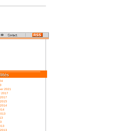
24
3
er 2021
y 2017
 2017
 2015
 2014
014
2013
13
13
013
 2013