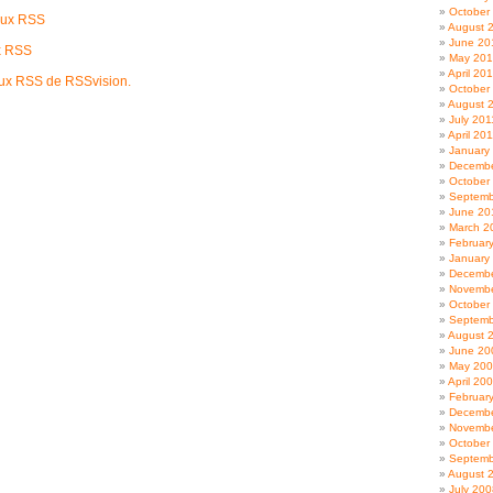
October
flux RSS
August 
June 20
ux RSS
May 20
April 20
lux RSS de RSSvision.
October
August 
July 201
April 20
January
Decembe
October
Septemb
June 20
March 2
Februar
January
Decembe
Novembe
October
Septemb
August 
June 20
May 20
April 20
Februar
Decembe
Novembe
October
Septemb
August 
July 200