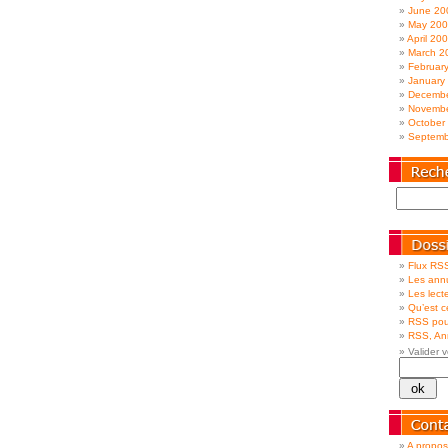
June 20
May 20
April 20
March 2
Februar
January
Decembe
Novembe
October
Septemb
Flux RSS
Les annu
Les lecte
Qu’est 
RSS pou
RSS, Ann
Valider v
A propos