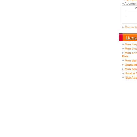
Abonnem
V
Contact
Mon blog
Mon blo
Mon ann
Bois
Mon site
Granule
Mon serv
Hotel à 
Nice App