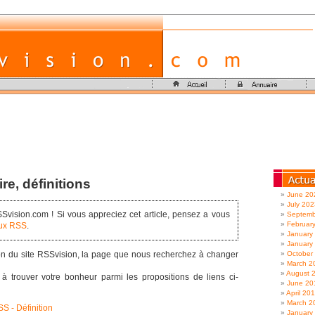
e, définitions
June 20
July 202
vision.com ! Si vous appreciez cet article, pensez a vous
Septemb
Februar
lux RSS
.
January
January
on du site RSSvision, la page que nous recherchez à changer
October
March 2
August 
à trouver votre bonheur parmi les propositions de liens ci-
June 20
April 20
March 2
S - Définition
January