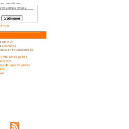
ent newsletter
otre adresse email :
ez-nous
 sur le vin
g eMarketing
uaire de Fournisseurs de
 d'info sur les poêles
bois.com
ice de pose de poêles
Nice
art