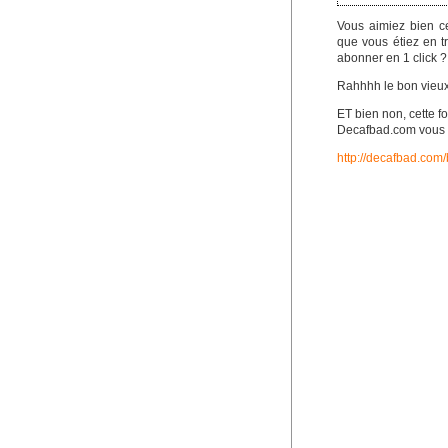
Vous aimiez bien cet
que vous étiez en t
abonner en 1 click ?
Rahhhh le bon vieux 
ET bien non, cette fo
Decafbad.com vous ex
http://decafbad.com/