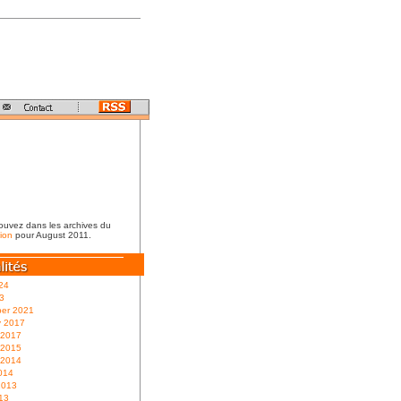
ouvez dans les archives du
ion
pour August 2011.
24
3
er 2021
y 2017
 2017
 2015
 2014
014
2013
13