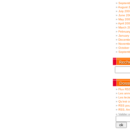
Septemb
August 
July 200
June 20
May 20
April 20
March 2
Februar
January
Decembe
Novembe
October
Septemb
Flux RSS
Les annu
Les lecte
Qu’est 
RSS pou
RSS, Ann
Valider v