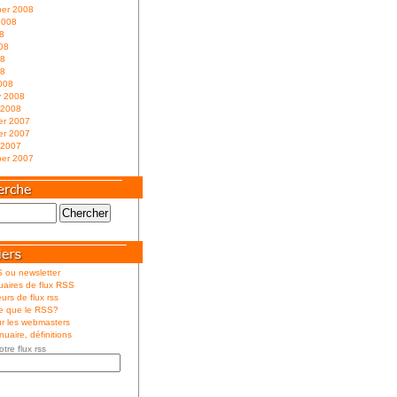
er 2008
2008
8
08
08
08
008
y 2008
 2008
r 2007
r 2007
 2007
er 2007
 ou newsletter
aires de flux RSS
urs de flux rss
ce que le RSS?
r les webmasters
uaire, définitions
otre flux rss