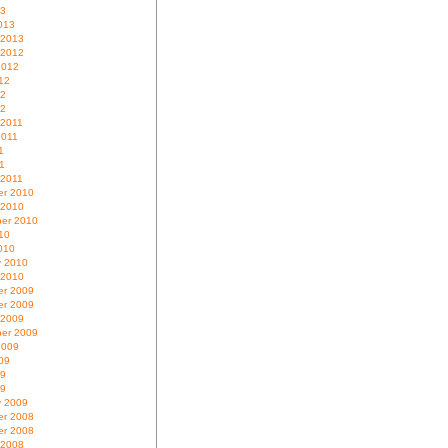
13
013
 2013
 2012
2012
12
12
12
 2011
2011
1
11
 2011
r 2010
 2010
er 2010
10
010
y 2010
 2010
r 2009
r 2009
 2009
er 2009
2009
09
09
09
y 2009
r 2008
r 2008
 2008