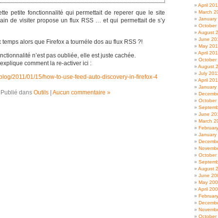
April 20
te petite fonctionnalité qui permettait de reperer que le site
March 2
January
rain de visiter propose un flux RSS … et qui permettait de s’y
October
August 
June 20
temps alors que Firefox a tournéle dos au flux RSS ?!
May 20
April 20
nctionnalité n’est pas oubliée, elle est juste cachée.
October
plique comment la re-activer ici :
August 
July 201
blog/2011/01/15/how-to-use-feed-auto-discovery-in-firefox-4
April 20
January
Publié dans
Outils
|
Aucun commentaire »
Decembe
October
Septemb
June 20
March 2
Februar
January
Decembe
Novembe
October
Septemb
August 
June 20
May 20
April 20
Februar
Decembe
Novembe
October