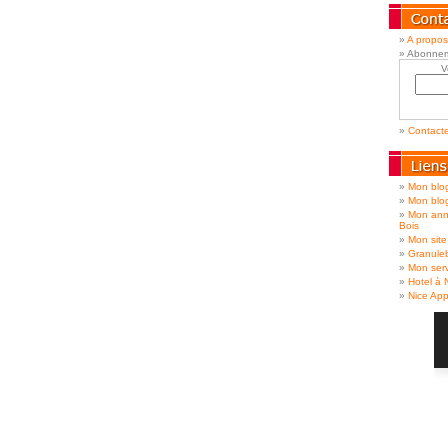
A propos
Abonnem
V
Contact
Mon blog
Mon blo
Mon ann
Bois
Mon site
Granule
Mon serv
Hotel à 
Nice App