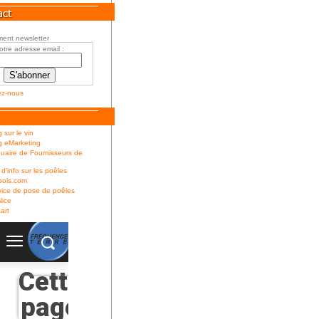
ent newsletter
otre adresse email :
ez-nous
 sur le vin
g eMarketing
uaire de Fournisseurs de
 d'info sur les poêles
bois.com
ice de pose de poêles
Nice
art