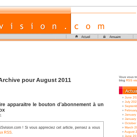
Vous vous tr
Archive pour August 2011
blog
RSS vis
June 20
July 202
re apparaitre le bouton d’abonnement à un
Septemb
fox
Februar
January
1
January
October
vision.com ! Si vous appreciez cet article, pensez a vous
March 2
August 
lux RSS
.
June 20