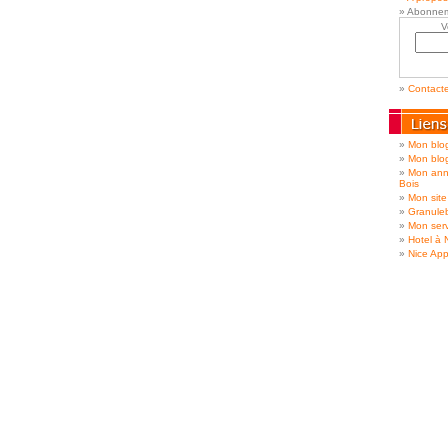
Abonnem
V
Contact
Mon blog
Mon blo
Mon ann
Bois
Mon site
Granule
Mon serv
Hotel à 
Nice App