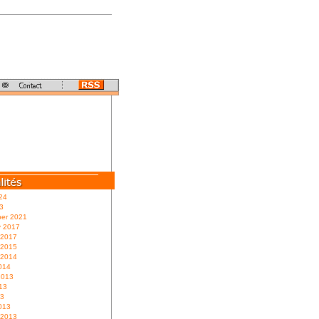
24
3
er 2021
y 2017
 2017
 2015
 2014
014
2013
13
13
013
 2013