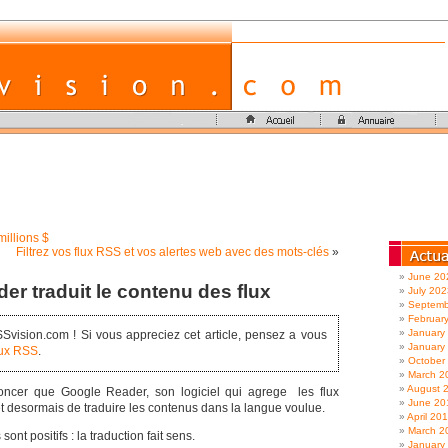
illions $
Filtrez vos flux RSS et vos alertes web avec des mots-clés
»
June 20
er traduit le contenu des flux
July 202
Septemb
Februar
January
vision.com ! Si vous appreciez cet article, pensez a vous
January
lux RSS
.
October
March 2
August 
oncer que Google Reader, son logiciel qui agrege les flux
June 20
t desormais de traduire les contenus dans la langue voulue.
April 20
March 2
ont positifs : la traduction fait sens.
January