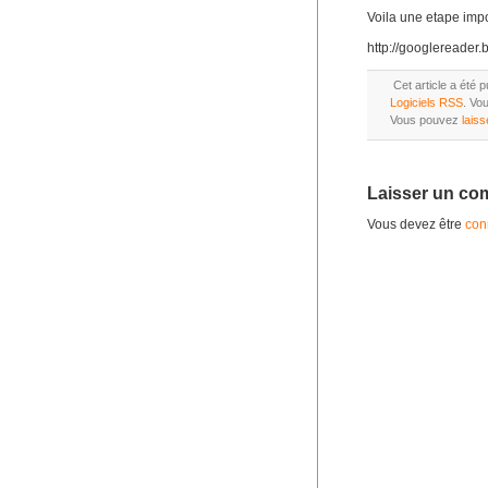
Voila une etape impor
http://googlereader.
Cet article a été
Logiciels RSS
. Vo
Vous pouvez
lais
Laisser un co
Vous devez être
con