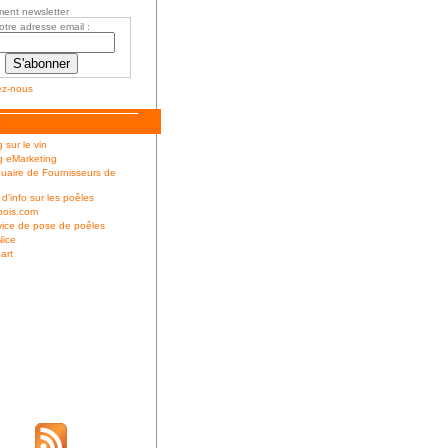
ent newsletter
otre adresse email :
ez-nous
 sur le vin
g eMarketing
uaire de Fournisseurs de
 d'info sur les poêles
bois.com
ice de pose de poêles
Nice
art