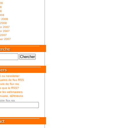
08
08
08
008
y 2008
 2008
r 2007
r 2007
 2007
er 2007
 ou newsletter
aires de flux RSS
urs de flux rss
ce que le RSS?
r les webmasters
uaire, définitions
otre flux rss