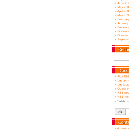
June 20
May 20
April 20
March 2
Februar
January
Decembe
Novembe
October
Septemb
Flux RSS
Les annu
Les lecte
Qu’est 
RSS pou
RSS, Ann
Valider v
A propos