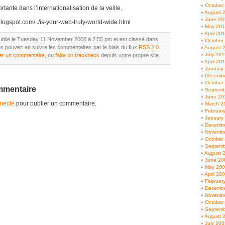
October
tante dans l’internationalisation de la veille.
August 
June 20
blogspot.com/../is-your-web-truly-world-wide.html
May 20
April 20
 publié le Tuesday 11 November 2008 à 2:55 pm et est classé dans
October
us pouvez en suivre les commentaires par le biais du flux
RSS 2.0
.
August 
July 201
ser un commentaire
, ou
faire un trackback
depuis votre propre site.
April 20
January
Decembe
October
mmentaire
Septemb
June 20
necté
pour publier un commentaire.
March 2
Februar
January
Decembe
Novembe
October
Septemb
August 
June 20
May 20
April 20
Februar
Decembe
Novembe
October
Septemb
August 
July 200